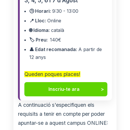
3, 4, 5, 6 i 7 d'Agost
🕒 Horari:
9:30 - 13:00
📍 Lloc:
Online
🌐 Idioma:
català
🏷️ Preu:
140€
👤 Edat recomanada:
A partir de
12 anys
Queden poques places!
Inscriu-te ara
A continuació s'especifiquen els
requisits a tenir en compte per poder
apuntar-se a aquest campus ONLINE: