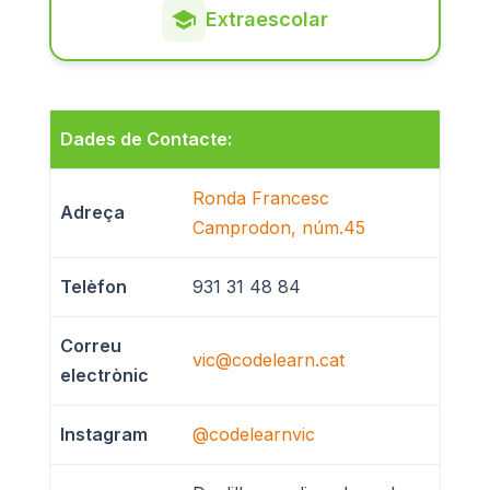
Extraescolar
Dades de Contacte:
Ronda Francesc
Adreça
Camprodon, núm.45
Telèfon
931 31 48 84
Correu
vic@codelearn.cat
electrònic
Instagram
@codelearnvic