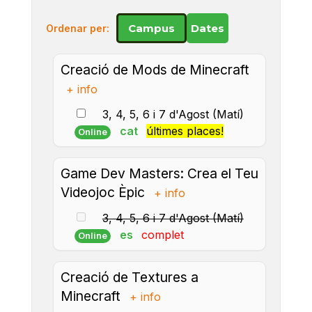
Campus
Dates
Ordenar per:
Creació de Mods de Minecraft
+ info
3, 4, 5, 6 i 7 d'Agost (Matí)
cat
últimes places!
Online
Game Dev Masters: Crea el Teu
Videojoc Èpic
+ info
3, 4, 5, 6 i 7 d'Agost (Matí)
es
complet
Online
Creació de Textures a
Minecraft
+ info