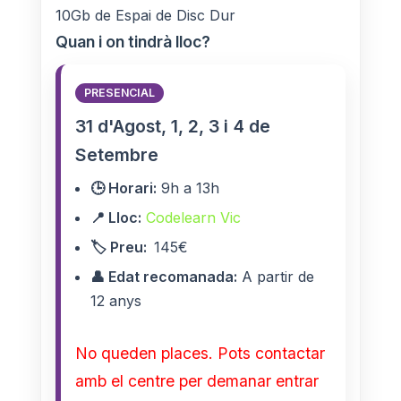
10Gb de Espai de Disc Dur
Quan i on tindrà lloc?
PRESENCIAL
31 d'Agost, 1, 2, 3 i 4 de
Setembre
🕒 Horari:
9h a 13h
📍 Lloc:
Codelearn Vic
🏷️ Preu:
145€
👤 Edat recomanada:
A partir de
12 anys
No queden places. Pots contactar
amb el centre per demanar entrar