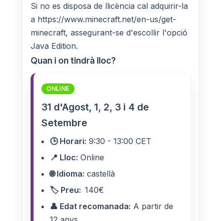
Si no es disposa de llicència cal adquirir-la
a https://www.minecraft.net/en-us/get-
minecraft, assegurant-se d'escollir l'opció
Java Edition.
Quan i on tindrà lloc?
ONLINE
31 d'Agost, 1, 2, 3 i 4 de
Setembre
🕒 Horari:
9:30 - 13:00 CET
📍 Lloc:
Online
🌐 Idioma:
castellà
🏷️ Preu:
140€
👤 Edat recomanada:
A partir de
12 anys