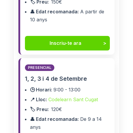
🏷️ Preu:
150€
👤 Edat recomanada:
A partir de
10 anys
Inscriu-te ara
PRESENCIAL
1, 2, 3 i 4 de Setembre
🕒 Horari:
9:00 - 13:00
📍 Lloc:
Codelearn Sant Cugat
🏷️ Preu:
120€
👤 Edat recomanada:
De 9 a 14
anys