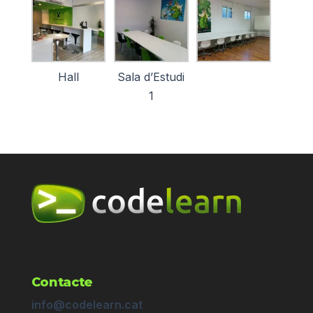
Hall
Sala d’Estudi
1
Contacte
info@codelearn.cat