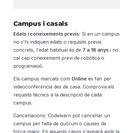
Campus i casals
Edats i coneixements previs:
Si en un campus
no s'hi indiquen edats o requisits previs
concrets, l'edat habitual és de
7 a 18 anys
i no
cal cap coneixement previ de robòtica o
programació.
Els campus marcats com
Online
es fan per
videoconferència des de casa. Comprova els
requisits tècnics a la descripció de cada
campus.
Cancel·lacions: Codelearn pot cancel·lar un
campus per falta de quòrum o causes de
força major. En aquests casos s'avisarà amb la