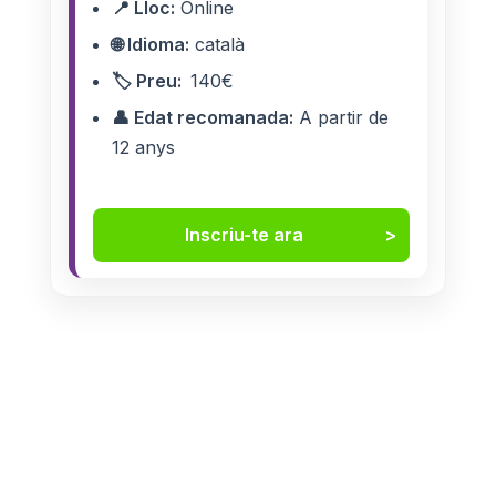
📍 Lloc:
Online
🌐 Idioma:
català
🏷️ Preu:
140€
👤 Edat recomanada:
A partir de
12 anys
Inscriu-te ara