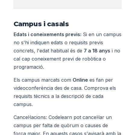
Campus i casals
Edats i coneixements previs:
Si en un campus
no s'hi indiquen edats o requisits previs
concrets, l'edat habitual és de
7 a 18 anys
i no
cal cap coneixement previ de robòtica o
programació.
Els campus marcats com
Online
es fan per
videoconferència des de casa. Comprova els
requisits tècnics a la descripció de cada
campus.
Cancel·lacions: Codelearn pot cancel·lar un
campus per falta de quòrum o causes de
força major. En aquests casos s'avisarà amb la