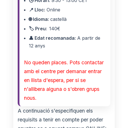
🕒 Horari:
9:30 - 13:00 CET
📍 Lloc:
Online
🌐 Idioma:
castellà
🏷️ Preu:
140€
👤 Edat recomanada:
A partir de
12 anys
No queden places. Pots contactar
amb el centre per demanar entrar
en llista d'espera, per si se
n'allibera alguna o s'obren grups
nous.
A continuació s'especifiquen els
requisits a tenir en compte per poder