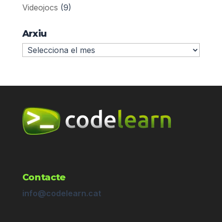
Videojocs
(9)
Arxiu
Arxiu
Contacte
info@codelearn.cat